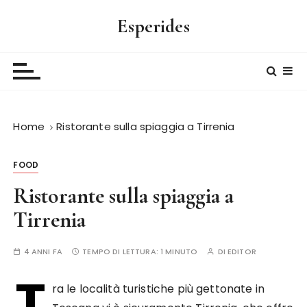
S
Esperides
a
l
t
a
a
l
Home
Ristorante sulla spiaggia a Tirrenia
c
o
n
FOOD
t
Ristorante sulla spiaggia a
e
n
Tirrenia
u
t
4 ANNI FA
TEMPO DI LETTURA:
1 MINUTO
DI
EDITOR
o
T
ra le località turistiche più gettonate in