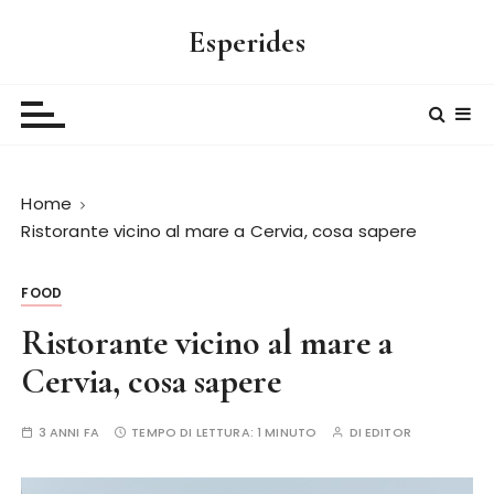
S
Esperides
a
l
t
a
a
l
Home
c
Ristorante vicino al mare a Cervia, cosa sapere
o
n
t
FOOD
e
Ristorante vicino al mare a
n
u
Cervia, cosa sapere
t
o
3 ANNI FA
TEMPO DI LETTURA:
1 MINUTO
DI
EDITOR