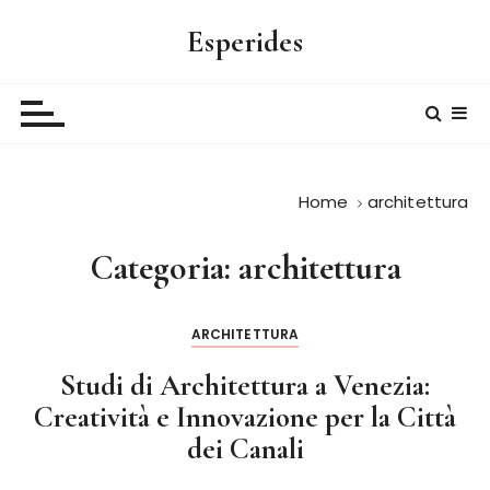
S
Esperides
a
l
t
a
a
l
Home
architettura
c
o
n
Categoria:
architettura
t
e
ARCHITETTURA
n
u
Studi di Architettura a Venezia:
t
Creatività e Innovazione per la Città
o
dei Canali