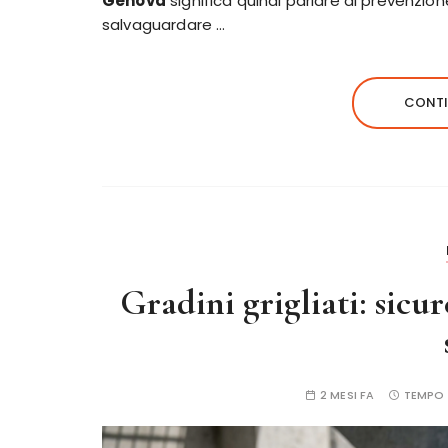
Genova
significa quindi parlare di prevenzion
salvaguardare …
CONTI
Gradini grigliati: sicur
2 MESI FA
TEMPO 