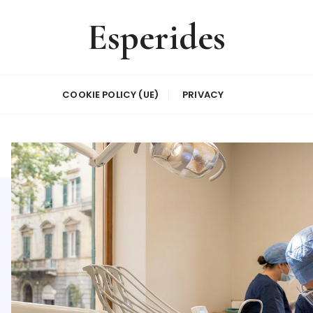
Esperides
COOKIE POLICY (UE)
PRIVACY
HEALTH
Parodontolo
prevenzione,