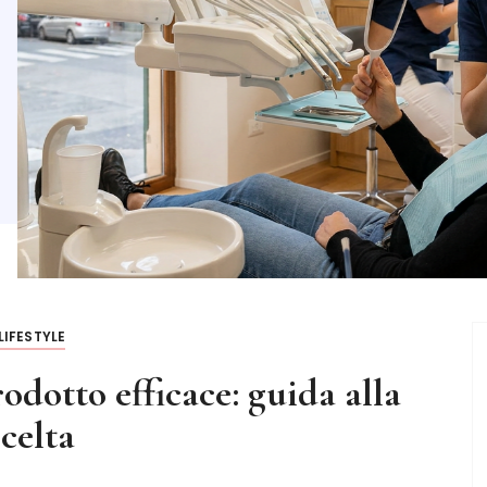
efficaci
1 MESE FA
TEMPO DI L
LEGGI TUTTO
LIFESTYLE
dotto efficace: guida alla
scelta