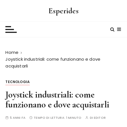
S
Esperides
a
l
t
a
a
l
Home
c
Joystick industriali: come funzionano e dove
o
acquistarli
n
t
e
TECNOLOGIA
n
Joystick industriali: come
u
funzionano e dove acquistarli
t
o
5 ANNI FA
TEMPO DI LETTURA:
1 MINUTO
DI
EDITOR