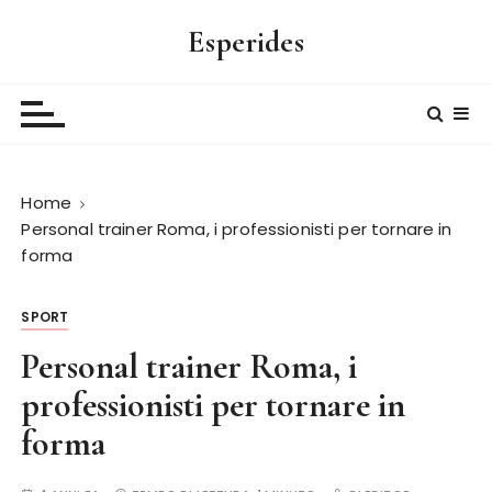
S
Esperides
a
l
t
a
a
l
Home
c
Personal trainer Roma, i professionisti per tornare in
o
forma
n
t
e
SPORT
n
Personal trainer Roma, i
u
professionisti per tornare in
t
o
forma