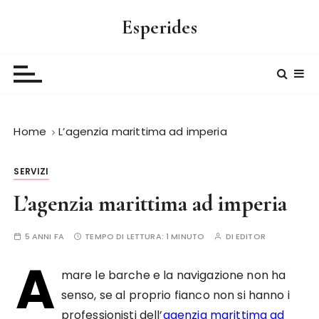
S
Esperides
a
l
t
a
a
l
Home
L’agenzia marittima ad imperia
c
o
n
SERVIZI
t
L’agenzia marittima ad imperia
e
n
5 ANNI FA
TEMPO DI LETTURA:
1 MINUTO
DI
EDITOR
u
t
A
o
mare le barche e la navigazione non ha
senso, se al proprio fianco non si hanno i
professionisti dell’
agenzia marittima ad