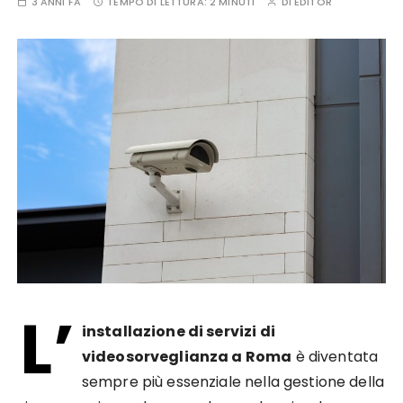
3 ANNI FA
TEMPO DI LETTURA:
2 MINUTI
DI
EDITOR
L’
installazione di servizi di
videosorveglianza a Roma
è diventata
sempre più essenziale nella gestione della