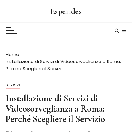
S
Esperides
a
l
t
a
a
l
Home
c
Installazione di Servizi di Videosorveglianza a Roma:
o
Perché Scegliere il Servizio
n
t
e
SERVIZI
n
Installazione di Servizi di
u
Videosorveglianza a Roma:
t
o
Perché Scegliere il Servizio