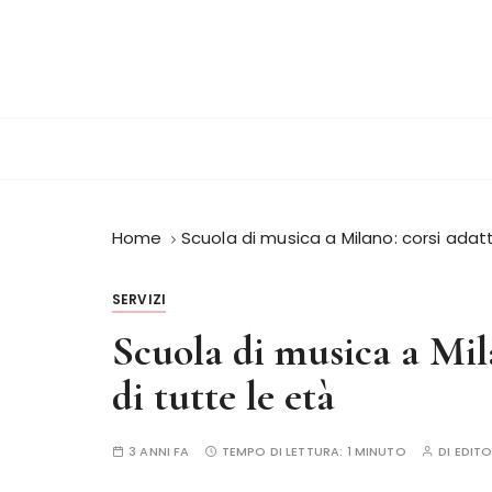
S
a
l
t
a
a
l
c
o
Home
Scuola di musica a Milano: corsi adatt
n
t
SERVIZI
e
Scuola di musica a Mila
n
u
di tutte le età
t
o
3 ANNI FA
TEMPO DI LETTURA:
1 MINUTO
DI
EDIT