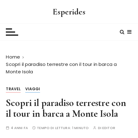
S
Esperides
a
l
t
a
a
l
Home
c
Scopri il paradiso terrestre con il tour in barca a
o
Monte Isola
n
t
e
TRAVEL
VIAGGI
n
Scopri il paradiso terrestre con
u
il tour in barca a Monte Isola
t
o
4 ANNI FA
TEMPO DI LETTURA:
1 MINUTO
DI
EDITOR