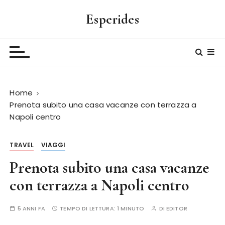
S
Esperides
a
l
t
a
a
l
Home
c
Prenota subito una casa vacanze con terrazza a
o
Napoli centro
n
t
e
TRAVEL
VIAGGI
n
Prenota subito una casa vacanze
u
con terrazza a Napoli centro
t
o
5 ANNI FA
TEMPO DI LETTURA:
1 MINUTO
DI
EDITOR