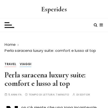
S
Esperides
a
l
t
a
a
l
Home
c
Perla saracena luxury suite: comfort e lusso al top
o
n
t
TRAVEL
VIAGGI
e
Perla saracena luxury suite:
n
u
comfort e lusso al top
t
o
5 ANNI FA
TEMPO DI LETTURA:
1 MINUTO
DI
EDITOR
on c’è niente che una zona incantevole,