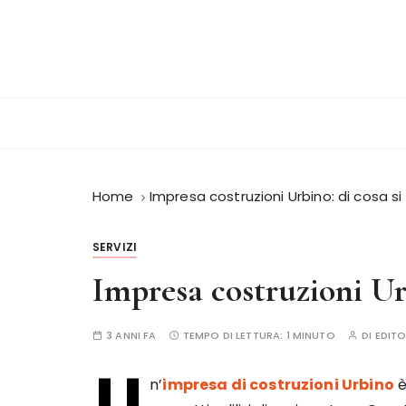
S
a
l
t
a
a
l
c
o
Home
Impresa costruzioni Urbino: di cosa s
n
t
SERVIZI
e
Impresa costruzioni Ur
n
u
t
3 ANNI FA
TEMPO DI LETTURA:
1 MINUTO
DI
EDIT
o
U
n’
impresa di costruzioni Urbino
è