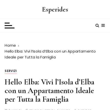
S
Esperides
a
l
t
a
a
l
Home
c
Hello Elba: Vivi l’Isola d’Elba con un Appartamento
o
Ideale per Tutta la Famiglia
n
t
e
SERVIZI
n
Hello Elba: Vivi l’Isola d’Elba
u
con un Appartamento Ideale
t
o
per Tutta la Famiglia