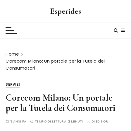
S
Esperides
a
l
t
a
a
l
Home
c
Corecom Milano: Un portale per la Tutela dei
o
Consumatori
n
t
e
SERVIZI
n
Corecom Milano: Un portale
u
per la Tutela dei Consumatori
t
o
3 ANNI FA
TEMPO DI LETTURA:
2 MINUTI
DI
EDITOR