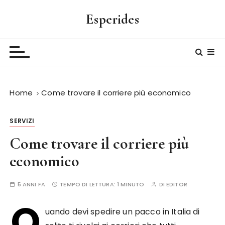
S
Esperides
a
l
t
a
a
l
Home
Come trovare il corriere più economico
c
o
n
SERVIZI
t
Come trovare il corriere più
e
n
economico
u
t
5 ANNI FA
TEMPO DI LETTURA:
1 MINUTO
DI
EDITOR
o
Q
uando devi spedire un pacco in Italia di