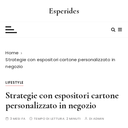
S
Esperides
a
l
t
a
a
l
Home
c
Strategie con espositori cartone personalizzato in
o
negozio
n
t
e
LIFESTYLE
n
Strategie con espositori cartone
u
personalizzato in negozio
t
o
3 MESI FA
TEMPO DI LETTURA:
2 MINUTI
DI
ADMIN