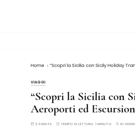
S
a
l
t
a
a
l
c
o
Home
“Scopri la Sicilia con Sicily Holiday T
n
t
VIAGGI
e
“Scopri la Sicilia con 
n
u
Aeroporti ed Escursion
t
o
2 ANNI FA
TEMPO DI LETTURA:
1 MINUTO
DI
ADMI