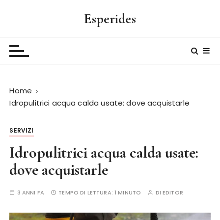
S
Esperides
a
l
t
a
a
l
Home
c
Idropulitrici acqua calda usate: dove acquistarle
o
n
t
SERVIZI
e
Idropulitrici acqua calda usate:
n
u
dove acquistarle
t
o
3 ANNI FA
TEMPO DI LETTURA:
1 MINUTO
DI
EDITOR