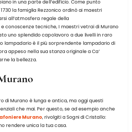
piano in una parte dell’edificio. Come punto
 1730 la famiglia Rezzonico ordinò ai maestri
si all’atmosfera regale della
tà e conoscenze tecniche, I maestri vetrai di Murano
to uno splendido capolavoro a due livelli in raro
to lampadario è il più sorprendente lampadario di
ora appeso nella sua stanza originale a Ca’
rne la bellezza.
e Murano
ro di Murano è lunga e antica, ma oggi questi
ssenziali che mai. Per questo, se ad esempio anche
lafoniere Murano
, rivolgiti a Sogni di Cristallo:
nno rendere unica la tua casa.