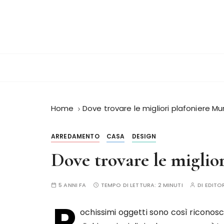
S
a
l
t
a
a
l
c
o
Home
Dove trovare le migliori plafoniere M
n
t
ARREDAMENTO
CASA
DESIGN
e
Dove trovare le miglio
n
u
t
5 ANNI FA
TEMPO DI LETTURA:
2 MINUTI
DI
EDITO
o
P
ochissimi oggetti sono così riconoscib