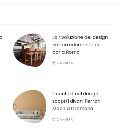
o
La rivoluzione del design
nell’arredamento dei
bar a Roma
2 ANNI FA
Il confort nel design:
scopri i divani Ferrari
o
Mobili a Cremona
2 ANNI FA