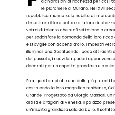
dichiarazioni di ricchezza per così
le plafoniere di Murano. Nel XVII se
repubblica marinara, la nobiltà e i mercanti
dimostrare il loro potere e la loro ricchezza
vetrai di talento che si affrettavano a crear
per soddisfare la domanda della loro ricca c
e stoviglie con accenti d’oro, i maestri vet
illuminazione. Sostituendo i poco attraenti
del passato, i nuovi lampadari apparivano ari
decorati per un aspetto grandioso e opulen
Fu in quei tempi che una delle più potenti f
costruendo la loro magnifica residenza, Ca’
Grande. Progettato da Giorgio Massari, un n
artisti e artigiani di Venezia, il palazzo pr
un’insolita grandiosa sala da ballo. Il soffi