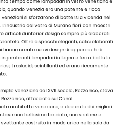
 tanto tempo come lampadari in vetro veneziano e
colo, quando Venezia era una potente e ricca
 veneziani si sforzarono di battersi a vicenda nel
. L’industria del vetro di Murano fiorì con maestri
e articoli di interior design sempre più elaborati
lientela. Oltre a specchi eleganti, calici elaborati
rai hanno creato nuovi design di apparecchi di
 e ingombranti lampadari in legno e ferro battuto
osi, traslucidi, scintillanti ed erano riccamente
to.
amiglie veneziane del XVII secolo, Rezzonico, stava
 Rezzonico, affacciata sul Canal
oto architetto veneziano, e decorato dai migliori
esentava una bellissima facciata, uno scalone e
tto svettante costruito in modo unico nella sala da